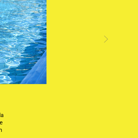
la
 e
m