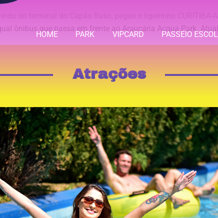
ndo do terminal do Capão Raso, pegue o ligeirinho CURITIBA-A
qual ônibus que passa em frente ao Araucária Acqua Park. Atu
HOME
PARK
VIPCARD
PASSEIO ESCO
Atrações