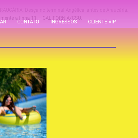
RAUCÁRIA. Desça no terminal Angélica, antes de Araucária,
almente a linha 11 – CALIFORNIA/CSU.
LAR
CONTATO
INGRESSOS
CLIENTE VIP