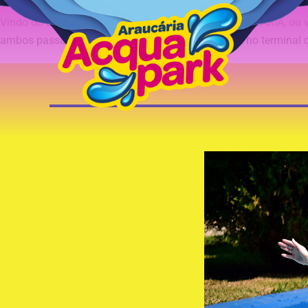
Vindo do terminal do Portão, pegue o PORTÃO-ARAUCÁRIA, ou vi
ambos passam pelo terminal Angélica. Informe-se no terminal 